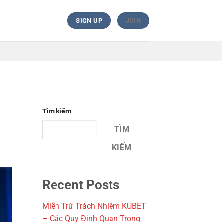
SIGN UP
JOIN
Tìm kiếm
TÌM
KIẾM
Recent Posts
Miễn Trừ Trách Nhiệm KUBET
– Các Quy Định Quan Trọng