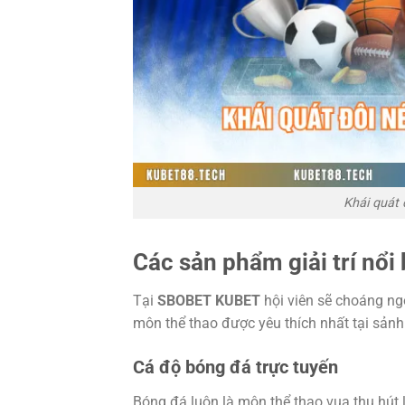
Khái quát
Các sản phẩm giải trí nổ
Tại
SBOBET KUBET
hội viên sẽ choáng ng
môn thể thao được yêu thích nhất tại sảnh
Cá độ bóng đá trực tuyến
Bóng đá luôn là môn thể thao vua thu hút 