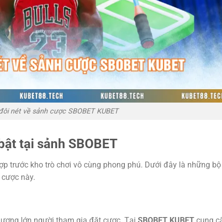
 đôi nét về sảnh cược SBOBET KUBET
i bật tại sảnh SBOBET
ợp trước kho trò chơi vô cùng phong phú. Dưới đây là những bộ
 cược này.
lượng lớn người tham gia đặt cược. Tại
SBOBET KUBET
cung c