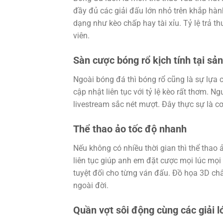
đầy đủ các giải đấu lớn nhỏ trên khắp hàn
dạng như kèo chấp hay tài xỉu. Tỷ lệ trả t
viên.
Sàn cược bóng rổ kịch tính tại 
Ngoài bóng đá thì bóng rổ cũng là sự lựa c
cập nhật liên tục với tỷ lệ kèo rất thơm. N
livestream sắc nét mượt. Đây thực sự là c
Thể thao ảo tốc độ nhanh
Nếu không có nhiều thời gian thì thể thao 
liên tục giúp anh em đặt cược mọi lúc mọi
tuyệt đối cho từng ván đấu. Đồ họa 3D ch
ngoài đời.
Quần vợt sôi động cùng các giải l