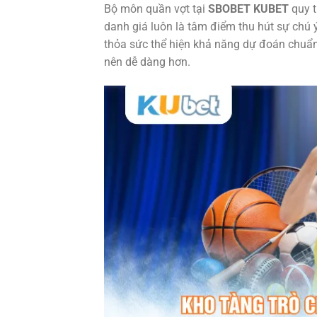
Bộ môn quần vợt tại
SBOBET KUBET
quy t
danh giá luôn là tâm điểm thu hút sự chú
thỏa sức thể hiện khả năng dự đoán chuẩn. 
nên dễ dàng hơn.