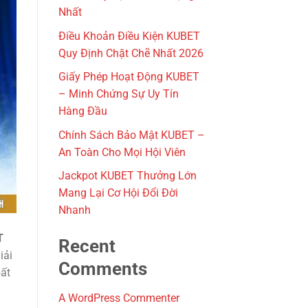
Nhất
Điều Khoản Điều Kiện KUBET
Quy Định Chặt Chẽ Nhất 2026
Giấy Phép Hoạt Động KUBET
– Minh Chứng Sự Uy Tín
Hàng Đầu
Chính Sách Bảo Mật KUBET –
An Toàn Cho Mọi Hội Viên
Jackpot KUBET Thưởng Lớn
Mang Lại Cơ Hội Đổi Đời
Nhanh
T
Recent
iải
Comments
bất
A WordPress Commenter