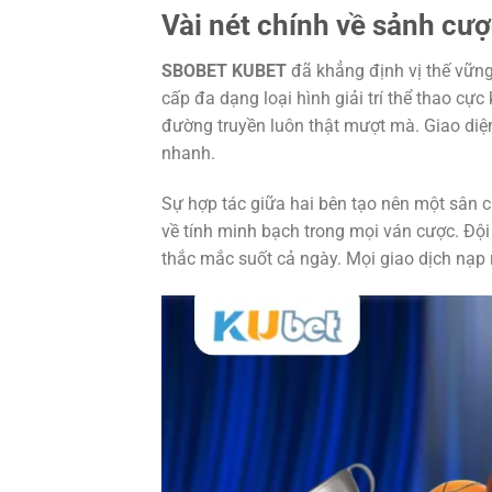
Vài nét chính về sảnh c
SBOBET KUBET
đã khẳng định vị thế vững
cấp đa dạng loại hình giải trí thể thao c
đường truyền luôn thật mượt mà. Giao diện
nhanh.
Sự hợp tác giữa hai bên tạo nên một sân c
về tính minh bạch trong mọi ván cược. Đội
thắc mắc suốt cả ngày. Mọi giao dịch nạp 