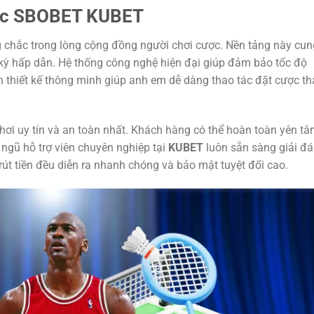
ược SBOBET KUBET
 chắc trong lòng cộng đồng người chơi cược. Nền tảng này cun
ực kỳ hấp dẫn. Hệ thống công nghệ hiện đại giúp đảm bảo tốc độ
 thiết kế thông minh giúp anh em dễ dàng thao tác đặt cược th
hơi uy tín và an toàn nhất. Khách hàng có thể hoàn toàn yên t
 ngũ hỗ trợ viên chuyên nghiệp tại
KUBET
luôn sẵn sàng giải đ
rút tiền đều diễn ra nhanh chóng và bảo mật tuyệt đối cao.